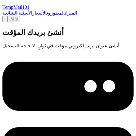
TempMail101
الميزات
المطورون
الأسعار
الأسئلة الشائعة
🇸🇦
أنشئ بريدك المؤقت
أنشئ عنوان بريد إلكتروني مؤقت في ثوانٍ. لا حاجة للتسجيل.